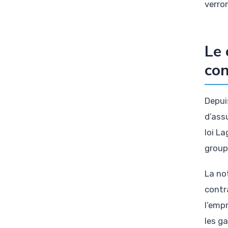
verron
Le 
con
Depui
d’ass
loi L
group
La no
contr
l’emp
les g