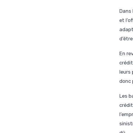
Dans l
et l’
adapt
d’être
En re
crédi
leurs
donc p
Les ba
crédit
l’emp
sinis
dû.