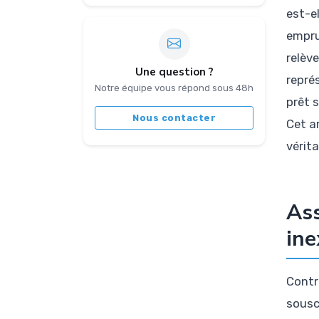
est-e
empru
relève
Une question ?
repré
Notre équipe vous répond sous 48h
prêt 
Nous contacter
Cet a
vérit
Ass
ine
Contr
sousc