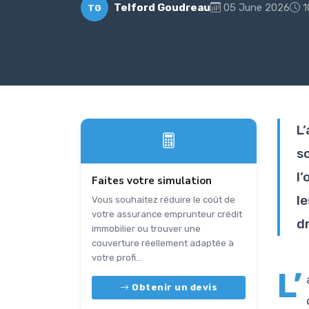
Telford Goudreau
05 June 2026
1
TG
L
s
l
Faites votre simulation
l
Vous souhaitez réduire le coût de
votre assurance emprunteur crédit
dr
immobilier ou trouver une
couverture réellement adaptée à
votre profi...
L’
Obtenir un devis