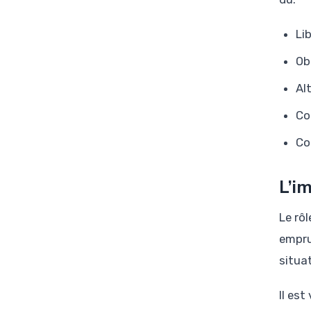
Li
Ob
Al
Co
Co
L’i
Le rô
empru
situat
Il es