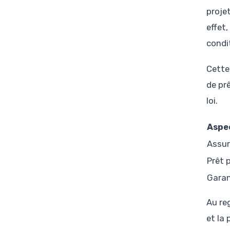
proje
effet
condi
Cette
de prê
loi.
Aspe
Assur
Prêt 
Garan
Au re
et la