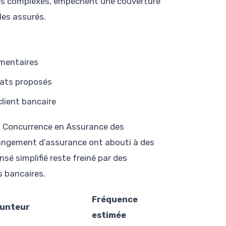
uses complexes, empêchent une couverture
les assurés.
ementaires
rats proposés
lient bancaire
la Concurrence en Assurance des
angement d’assurance ont abouti à des
nsé simplifié reste freiné par des
 bancaires.
Fréquence
runteur
estimée