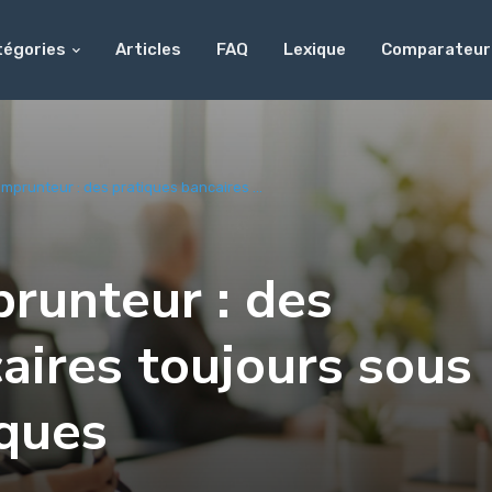
tégories
Articles
FAQ
Lexique
Comparateur
prunteur : des pratiques bancaires ...
runteur : des
aires toujours sous
iques