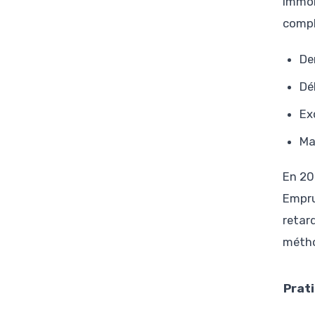
immob
compl
De
Dé
Ex
Ma
En 20
Empru
retard
métho
Prat