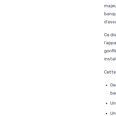
majeu
banqu
d’ass
Ce dis
l’app
gonfl
insta
Cette
De
ba
Un
Un