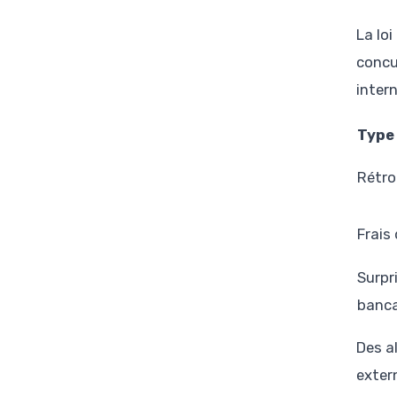
La lo
concu
inter
Type 
Rétro
Frais
Surpr
banca
Des a
exter