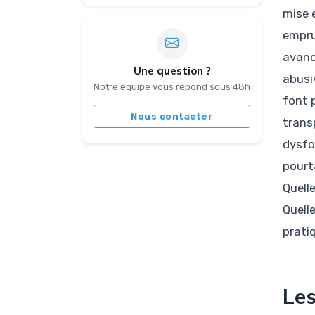
mise e
empru
avanc
Une question ?
abusi
Notre équipe vous répond sous 48h
font 
Nous contacter
trans
dysfo
pourta
Quell
Quell
prati
Les