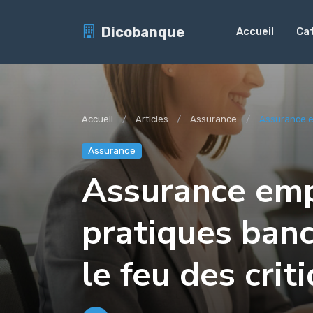
Dicobanque
Accueil
Ca
Accueil
Articles
Assurance
Assurance em
Assurance
Assurance emp
pratiques banc
le feu des crit