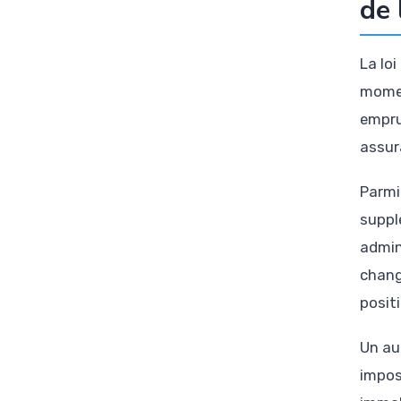
de 
La lo
momen
empru
assur
Parmi
suppl
admin
chang
posit
Un au
impos