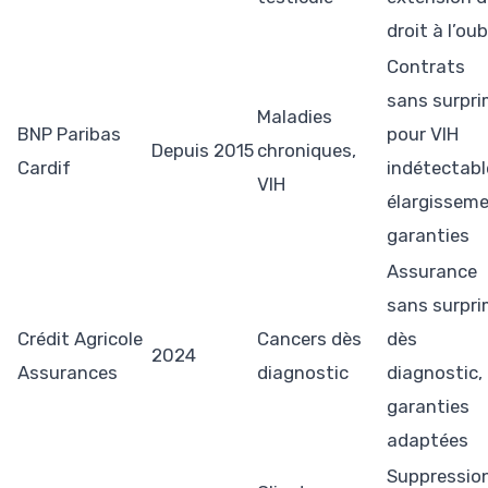
droit à l’oub
Contrats
sans surpr
Maladies
BNP Paribas
pour VIH
Depuis 2015
chroniques,
Cardif
indétectabl
VIH
élargissem
garanties
Assurance
sans surpr
Crédit Agricole
Cancers dès
dès
2024
Assurances
diagnostic
diagnostic,
garanties
adaptées
Suppressio