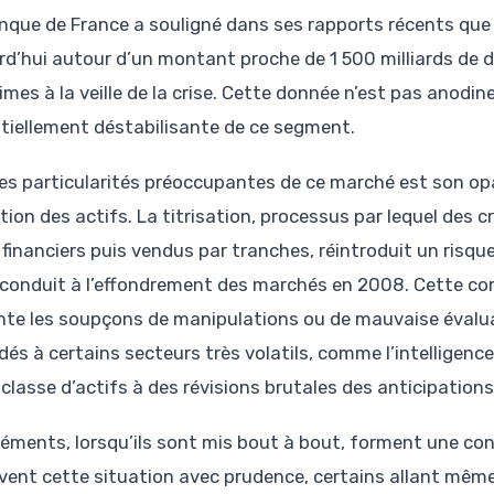
nque de France a souligné dans ses rapports récents que l’
rd’hui autour d’un montant proche de 1 500 milliards de d
mes à la veille de la crise. Cette donnée n’est pas anodine 
tiellement déstabilisante de ce segment.
es particularités préoccupantes de ce marché est son opa
tion des actifs. La titrisation, processus par lequel des 
 financiers puis vendus par tranches, réintroduit un risque d
 conduit à l’effondrement des marchés en 2008. Cette co
nte les soupçons de manipulations ou de mauvaise évaluat
és à certains secteurs très volatils, comme l’intelligence a
classe d’actifs à des révisions brutales des anticipations
léments, lorsqu’ils sont mis bout à bout, forment une con
vent cette situation avec prudence, certains allant même 