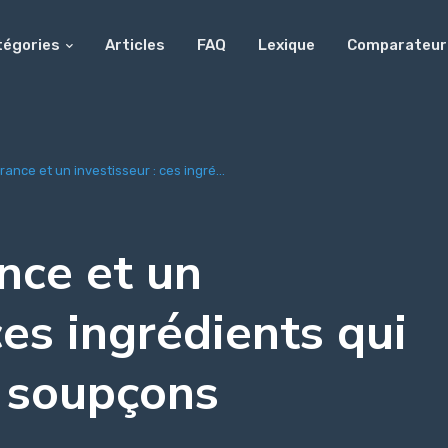
tégories
Articles
FAQ
Lexique
Comparateur
ance et un investisseur : ces ingré...
nce et un
ces ingrédients qui
s soupçons