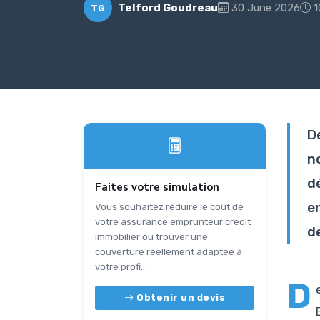
Telford Goudreau
30 June 2026
1
TG
D
n
d
Faites votre simulation
e
Vous souhaitez réduire le coût de
votre assurance emprunteur crédit
de
immobilier ou trouver une
couverture réellement adaptée à
votre profi...
D
Obtenir un devis