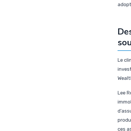
adopt
Des
sou
Le cl
inves
Wealt
Lee R
immob
d’ass
produ
ces as