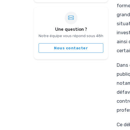
forme
grand
situa
Une question ?
inves
Notre équipe vous répond sous 48h
ainsi
Nous contacter
certa
Dans 
publi
notam
défav
contr
profe
Ce dé