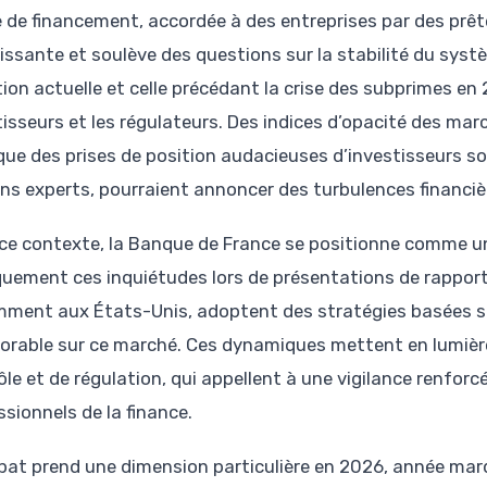
 de financement, accordée à des entreprises par des prêt
issante et soulève des questions sur la stabilité du systèm
tion actuelle et celle précédant la crise des subprimes 
tisseurs et les régulateurs. Des indices d’opacité des ma
 que des prises de position audacieuses d’investisseurs so
ins experts, pourraient annoncer des turbulences financièr
ce contexte, la Banque de France se positionne comme un
quement ces inquiétudes lors de présentations de rapports 
ment aux États-Unis, adoptent des stratégies basées su
orable sur ce marché. Ces dynamiques mettent en lumièr
ôle et de régulation, qui appellent à une vigilance renfor
ssionnels de la finance.
bat prend une dimension particulière en 2026, année mar