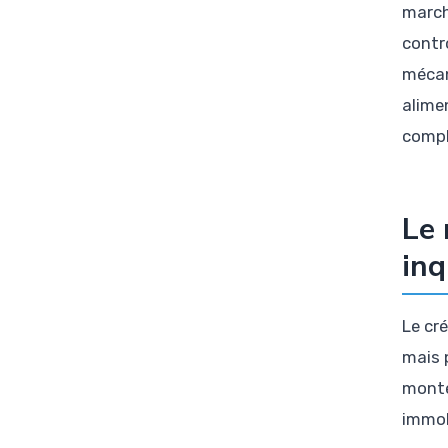
march
contr
mécan
alime
compl
Le 
inq
Le cré
mais 
monté
immob