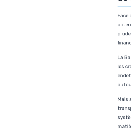
Face 
acteur
pruden
financ
La Ban
les c
endet
autour
Mais 
trans
systèm
matiè