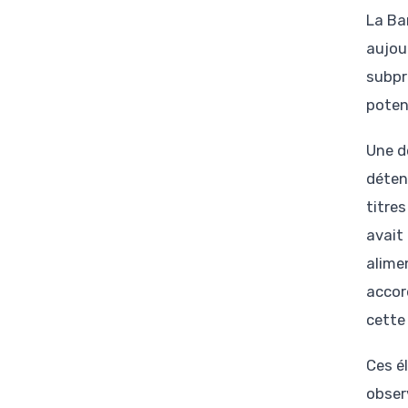
La Ba
aujou
subpri
poten
Une d
déten
titres
avait
alime
accord
cette 
Ces é
obser