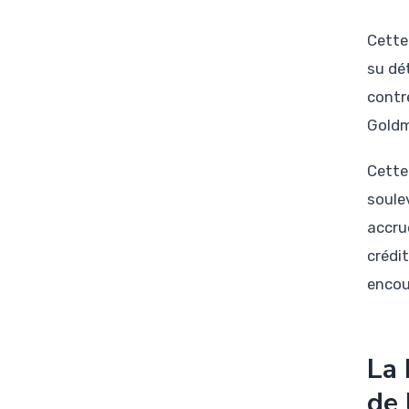
Cette
su dé
contr
Goldm
Cette 
soule
accru
crédit
encou
La 
de 