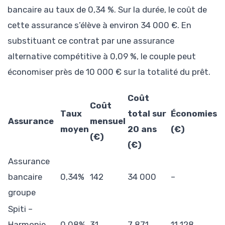
bancaire au taux de 0,34 %. Sur la durée, le coût de
cette assurance s’élève à environ 34 000 €. En
substituant ce contrat par une assurance
alternative compétitive à 0,09 %, le couple peut
économiser près de 10 000 € sur la totalité du prêt.
Coût
Coût
Taux
total sur
Économies
Assurance
mensuel
moyen
20 ans
(€)
(€)
(€)
Assurance
bancaire
0,34%
142
34 000
–
groupe
Spiti –
Harmonie
0,08%
31
7 871
11 128