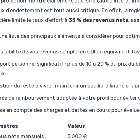
 projection montre clairement que, si le taux d’intérêt in
x d’endettement est tout aussi critique. En effet, la règl
ière limite le taux d’effort à
35 % des revenus nets
, as
 une liste des principaux éléments à considérer pour optim
 stabilité de vos revenus : emploi en CDI ou équivalent fav
port personnel significatif : plus de 10 à 20 % du prix du
ux.
stion du reste à vivre : maintenir un équilibre financier 
rée de remboursement adaptée à votre profil pour éviter
ise en compte des charges et dettes en cours pour évaluer l
mètres
Valeur
us nets mensuels
5 000 €