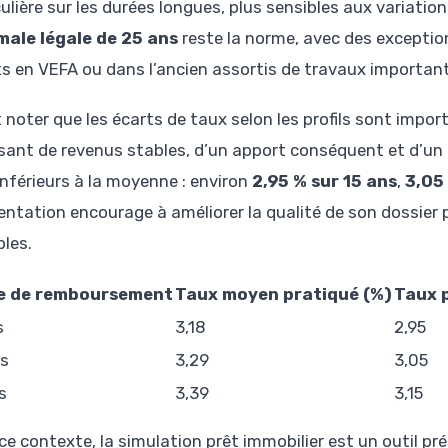
culière sur les durées longues, plus sensibles aux variatio
ale légale de 25 ans
reste la norme, avec des exceptio
ts en VEFA ou dans l’ancien assortis de travaux importan
t noter que les écarts de taux selon les profils sont impo
sant de revenus stables, d’un apport conséquent et d’un 
inférieurs à la moyenne : environ
2,95 % sur 15 ans
,
3,05
ntation encourage à améliorer la qualité de son dossier p
bles.
e de remboursement
Taux moyen pratiqué (%)
Taux p
s
3,18
2,95
s
3,29
3,05
s
3,39
3,15
ce contexte, la simulation prêt immobilier est un outil pr