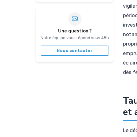
vigil
pério
inves
Une question ?
notam
Notre équipe vous répond sous 48h
propri
Nous contacter
empru
éclair
dès f
Tau
et 
Le dé