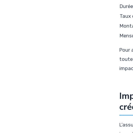
Durée
Taux 
Mont
Mensu
Pour a
toutes
impac
Imp
cré
L’ass