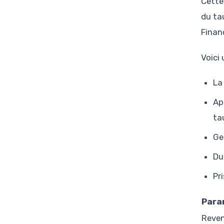
Cette
du tau
Financ
Voici
La
Ap
ta
Ge
Du
Pr
Para
Reven