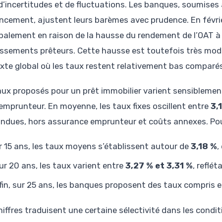
d’incertitudes et de fluctuations. Les banques, soumises à
ancement, ajustent leurs barèmes avec prudence. En févri
ipalement en raison de la hausse du rendement de l’OAT à 1
issements prêteurs. Cette hausse est toutefois très modé
xte global où les taux restent relativement bas comparé
aux proposés pour un prêt immobilier varient sensiblemen
l emprunteur. En moyenne, les taux fixes oscillent entre
3,
ndues, hors assurance emprunteur et coûts annexes. Pour 
r 15 ans, les taux moyens s’établissent autour de
3,18 %
,
ur 20 ans, les taux varient entre
3,27 % et 3,31 %
, reflé
fin, sur 25 ans, les banques proposent des taux compris 
hiffres traduisent une certaine sélectivité dans les cond