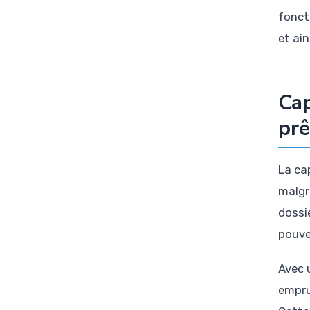
fonct
et ai
Cap
prê
La ca
malgr
dossi
pouve
Avec 
empru