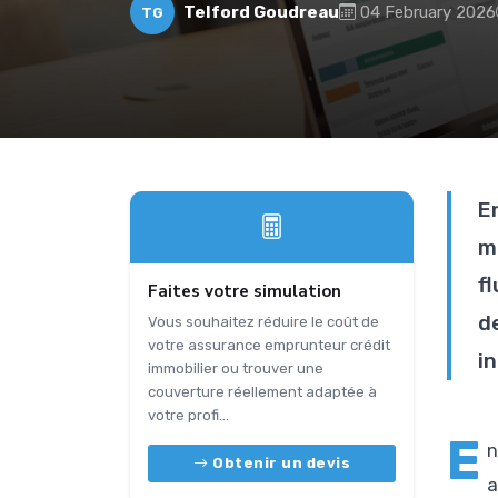
Telford Goudreau
04 February 2026
TG
E
m
f
Faites votre simulation
d
Vous souhaitez réduire le coût de
votre assurance emprunteur crédit
i
immobilier ou trouver une
couverture réellement adaptée à
votre profi...
E
n
Obtenir un devis
a