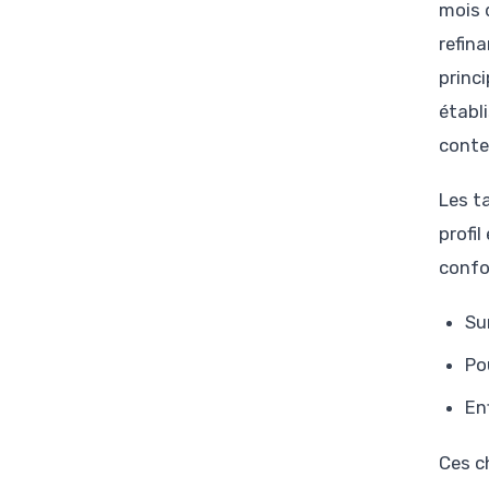
mois 
refin
princ
établ
conte
Les t
profi
confo
Su
Po
En
Ces c