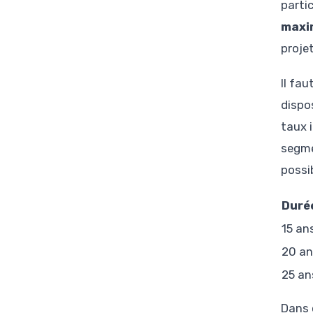
parti
maxim
proje
Il fau
dispo
taux 
segme
possi
Duré
15 an
20 an
25 an
Dans 