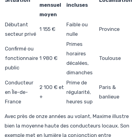
mensuel
incluses
moyen
Débutant
Faible ou
1 155 €
Province
secteur privé
nulle
Primes
Confirmé ou
horaires
fonctionnaire
1 980 €
Toulouse
décalées,
public
dimanches
Conducteur
Prime de
2 100 € et
Paris &
en Île-de-
régularité,
+
banlieue
France
heures sup
Avec près de onze années au volant, Maxime illustre
bien la moyenne haute des conducteurs locaux. Son
exemple met en lumière la conjonction entre