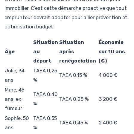
immobilier. C’est cette démarche proactive que tout
emprunteur devrait adopter pour allier prévention et
optimisation budget.
Situation
Situation
Économie
Âge
au
après
sur 10 ans
départ
renégociation
(€)
Julie, 34
TAEA 0,25
TAEA 0,15 %
4 000 €
ans
%
Marc, 45
TAEA 0,40
ans, ex-
TAEA 0,28 %
3 200 €
%
fumeur
Sophie, 50
TAEA 0,55
TAEA 0,45 %
2 400 €
ans
%