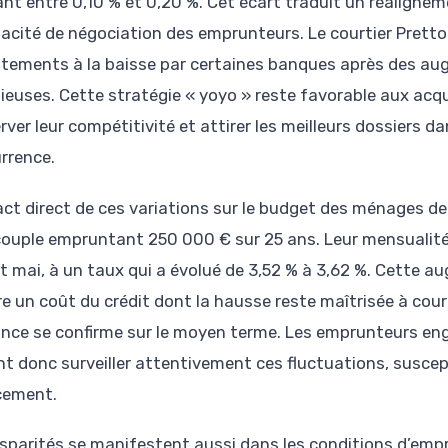
lant entre 0,10 % et 0,20 %. Cet écart traduit un réalignem
pacité de négociation des emprunteurs. Le courtier Prett
stements à la baisse par certaines banques après des au
ieuses. Cette stratégie « yoyo » reste favorable aux acq
rver leur compétitivité et attirer les meilleurs dossiers 
rrence.
act direct de ces variations sur le budget des ménages dem
couple empruntant 250 000 € sur 25 ans. Leur mensualité 
 et mai, à un taux qui a évolué de 3,52 % à 3,62 %. Cette
e un coût du crédit dont la hausse reste maîtrisée à court 
nce se confirme sur le moyen terme. Les emprunteurs eng
t donc surveiller attentivement ces fluctuations, suscepti
cement.
isparités se manifestent aussi dans les conditions d’empru