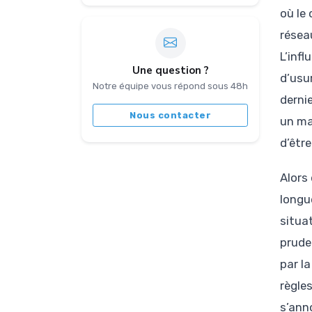
où le
résea
L’inf
Une question ?
d’usu
Notre équipe vous répond sous 48h
derni
Nous contacter
un ma
d’êtr
Alors
longu
situa
prude
par la
règle
s’ann