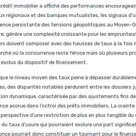
 crédit immobilier a affiché des performances encourag
ux régionaux et des banques mutualistes, les signaux d’un
luence persistante des tensions géopolitiques au Moyen-O
re, génère une complexité croissante pour les emprunteur
ers doivent composer avec des hausses de taux à la fois 
rché où la concurrence reste féroce mais où plusieurs pr
e exclus du dispositif de financement.
 que le niveau moyen des taux peine à dépasser durablement
es, des disparités notables perdurent entre les dossiers j
tion dynamique, caractérisée par des ajustements fins de
nce accrue dans l’octroi des prêts immobiliers. La crainte 
 perspective d’une restriction de plus en plus tangible du
s du taux d’usure qui pourraient exclure une part significa
once pourrait donc constituer un tournant pour le financ