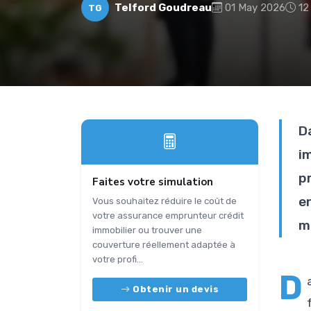
Telford Goudreau
01 May 2026
12
TG
D
i
p
Faites votre simulation
e
Vous souhaitez réduire le coût de
votre assurance emprunteur crédit
m
immobilier ou trouver une
couverture réellement adaptée à
votre profi...
D
Obtenir un devis