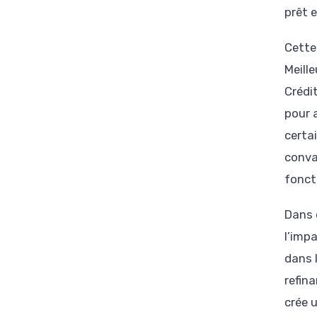
prêt 
Cette 
Meill
Crédi
pour 
certa
conva
fonct
Dans 
l’imp
dans 
refin
crée 