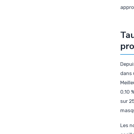
appro
Tau
pro
Depuis
dans 
Meill
0,10 
sur 2
masqu
Les n