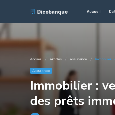
Dicobanque
Accueil
Ca
Accueil
Articles
Assurance
Immobilier : 
Assurance
Immobilier : v
des prêts immo