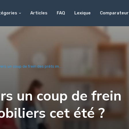
tégories
Articles
FAQ
Lexique
Comparateur
vers un coup de frein des prêts im...
ers un coup de frein
biliers cet été ?