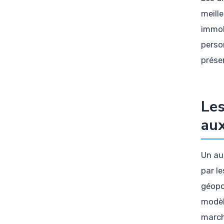
meill
immob
perso
prése
Les
aux
Un au
par l
géopo
modèl
march