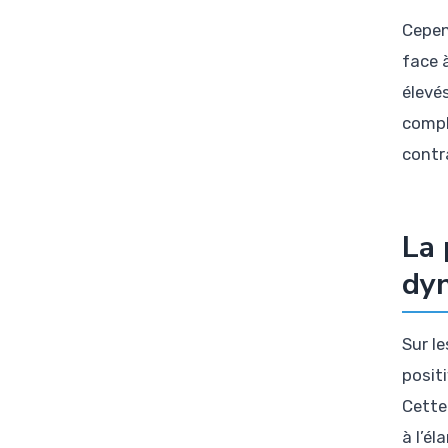
Cepen
face 
élevés
compl
contr
La 
dyn
Sur l
posit
Cette 
à l’é