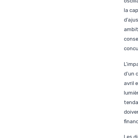
oscil
la ca
d’aju
ambit
conse
concu
L’imp
d’un 
avril
lumièr
tenda
doiven
finan
Les d