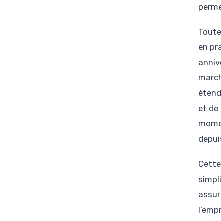
perme
Toute
en pra
anniv
march
étend
et de
momen
depui
Cette
simpl
assur
l’emp