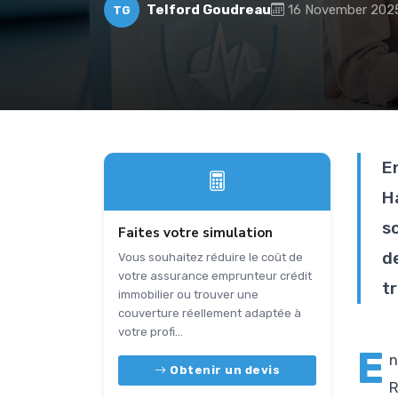
Telford Goudreau
16 November 202
TG
E
H
s
Faites votre simulation
d
Vous souhaitez réduire le coût de
votre assurance emprunteur crédit
t
immobilier ou trouver une
couverture réellement adaptée à
votre profi...
E
n
Obtenir un devis
R