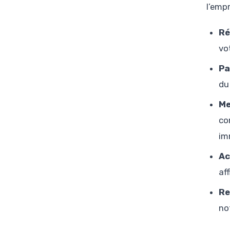
l’emp
Ré
vo
Pa
du
Me
co
im
Ac
af
Re
no