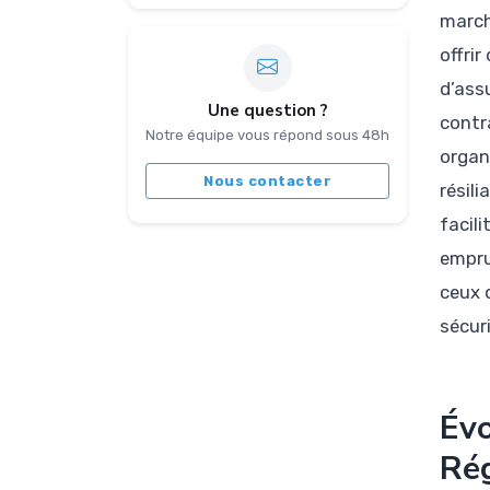
march
offri
d’assu
Une question ?
contra
Notre équipe vous répond sous 48h
organ
Nous contacter
résil
facili
empru
ceux 
sécuri
Évo
Rég