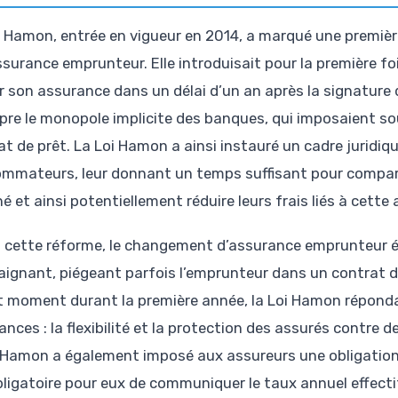
i Hamon, entrée en vigueur en 2014, a marqué une premièr
ssurance emprunteur. Elle introduisait pour la première foi
er son assurance dans un délai d’un an après la signature d
pre le monopole implicite des banques, qui imposaient s
at de prêt. La Loi Hamon a ainsi instauré un cadre juridiq
mmateurs, leur donnant un temps suffisant pour comparer 
 et ainsi potentiellement réduire leurs frais liés à cette
 cette réforme, le changement d’assurance emprunteur ét
aignant, piégeant parfois l’emprunteur dans un contrat d
t moment durant la première année, la Loi Hamon répondai
ances : la flexibilité et la protection des assurés contre 
i Hamon a également imposé aux assureurs une obligation 
bligatoire pour eux de communiquer le taux annuel effecti