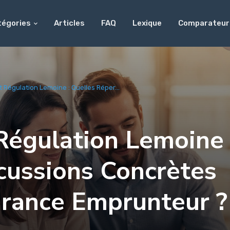
tégories
Articles
FAQ
Lexique
Comparateur
 Régulation Lemoine : Quelles Réper...
Régulation Lemoine 
cussions Concrètes
urance Emprunteur ?