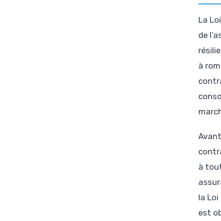
La Lo
de l’a
résili
à rom
contr
conso
marché
Avant
contr
à tou
assur
la Lo
est o