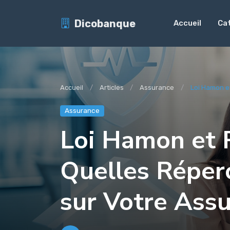
Dicobanque
Accueil
Ca
Accueil
Articles
Assurance
Loi Hamon et
Assurance
Loi Hamon et 
Quelles Réper
sur Votre Ass