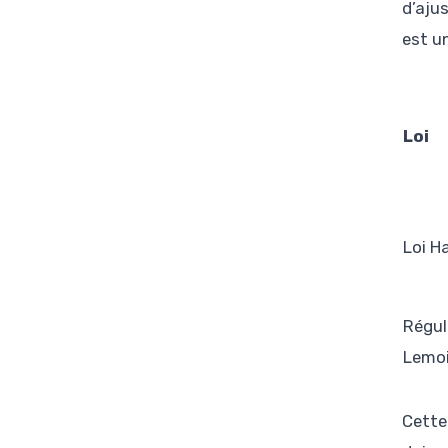
d’aju
est u
Loi
Loi 
Régul
Lemo
Cette