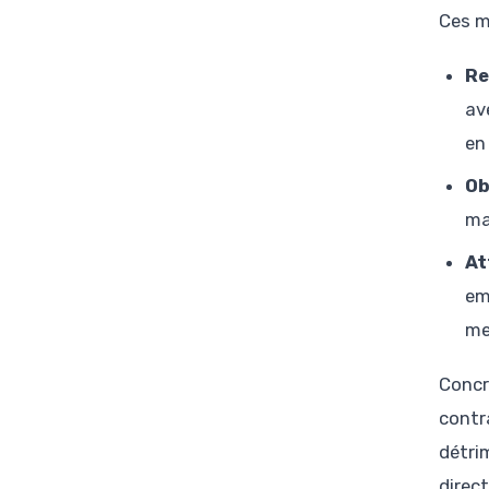
Ces m
Re
av
en
Ob
ma
At
em
me
Concr
contr
détri
direct