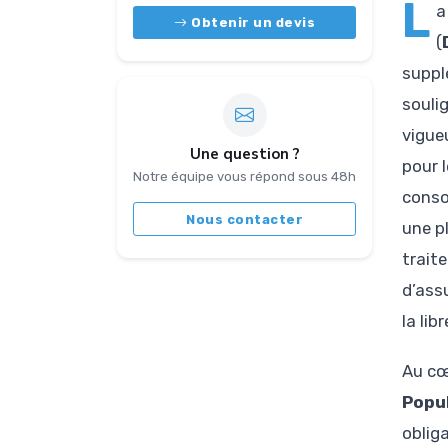
L
a
Obtenir un devis
(
suppl
souli
vigue
Une question ?
pour 
Notre équipe vous répond sous 48h
conso
Nous contacter
une p
trait
d’ass
la li
Au cœ
Popu
oblig