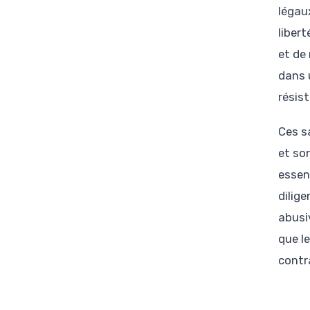
légau
liber
et de
dans 
résis
Ces s
et so
essen
dilig
abusi
que l
contr