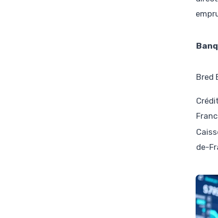
empru
Banq
Bred 
Crédit
Franc
Caiss
de-Fr