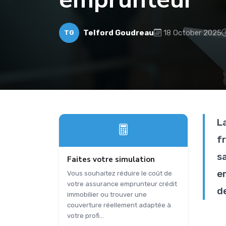
Telford Goudreau
18 October 2025
TG
L
f
s
Faites votre simulation
e
Vous souhaitez réduire le coût de
votre assurance emprunteur crédit
d
immobilier ou trouver une
couverture réellement adaptée à
votre profi...