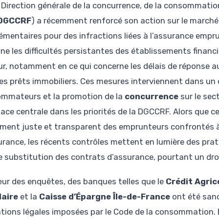
 Direction générale de la concurrence, de la consommation
DGCCRF
) a récemment renforcé son action sur le march
émentaires pour des infractions liées à l’assurance empr
gne les difficultés persistantes des établissements financ
ur, notamment en ce qui concerne les délais de réponse 
les prêts immobiliers. Ces mesures interviennent dans un 
mmateurs et la promotion de la
concurrence
sur le sec
lace centrale dans les priorités de la DGCCRF. Alors que c
ement juste et transparent des emprunteurs confrontés 
urance, les récents contrôles mettent en lumière des pra
bre substitution des contrats d’assurance, pourtant un dro
ur des enquêtes, des banques telles que le
Crédit Agric
laire
et la
Caisse d’Épargne Île-de-France
ont été sanc
ations légales imposées par le Code de la consommation. 