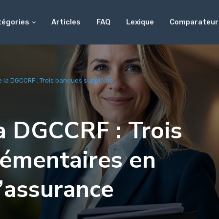
tégories
Articles
FAQ
Lexique
Comparateur
 la DGCCRF : Trois banques suppléme...
a DGCCRF : Trois
émentaires en
l’assurance