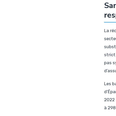
San
res
La ré
secte
subst
stric
pas s
d’ass
Les b
d’Épa
2022 
à 298