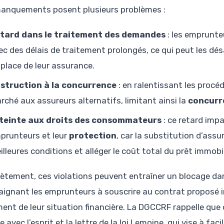
anquements posent plusieurs problèmes :
tard dans le traitement des demandes
: les emprunte
ec des délais de traitement prolongés, ce qui peut les dé
 place de leur assurance.
struction à la concurrence
: en ralentissant les procé
rché aux assureurs alternatifs, limitant ainsi la
concurr
teinte aux droits des consommateurs
: ce retard imp
prunteurs et leur
protection
, car la substitution d’ass
illeures conditions et alléger le coût total du prêt immobil
ètement, ces violations peuvent entraîner un blocage dan
aignant les emprunteurs à souscrire au contrat proposé i
ment de leur situation financière. La DGCCRF rappelle que
e avec l’esprit et la lettre de la loi Lemoine, qui vise à fa