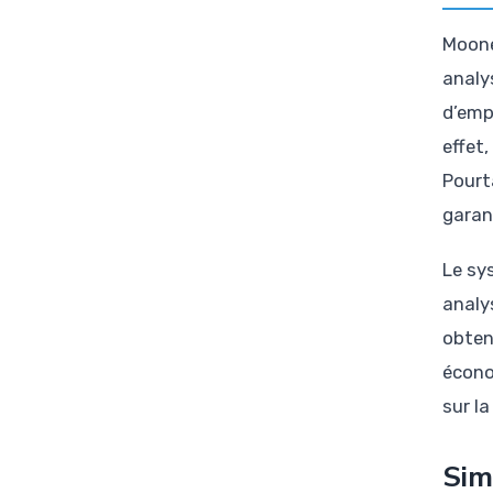
Moone
analy
d’emp
effet
Pourt
garan
Le sy
analy
obten
écono
sur la
Sim