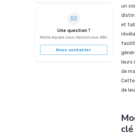
un co
distin
et ta
Une question ?
révéla
Notre équipe vous répond sous 48h
facil
Nous contacter
génér
leurs
de ma
Cette
de le
Moo
clé