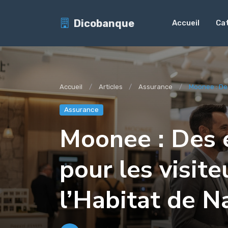
Dicobanque
Accueil
Ca
Accueil
Articles
Assurance
Moonee : Des
Assurance
Moonee : Des 
pour les visit
l’Habitat de N