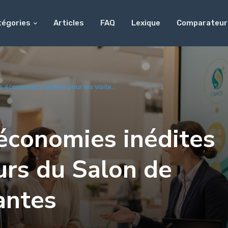
tégories
Articles
FAQ
Lexique
Comparateur
 économies inédites pour les visite...
économies inédites
eurs du Salon de
antes