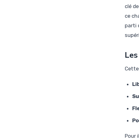
clé d
ce ch
parti
supér
Les
Cette 
Li
Su
Fl
Po
Pour 