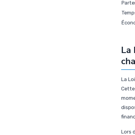
Parte
Temps
Écono
La 
ch
La Lo
Cette
momen
dispo
finan
Lors d