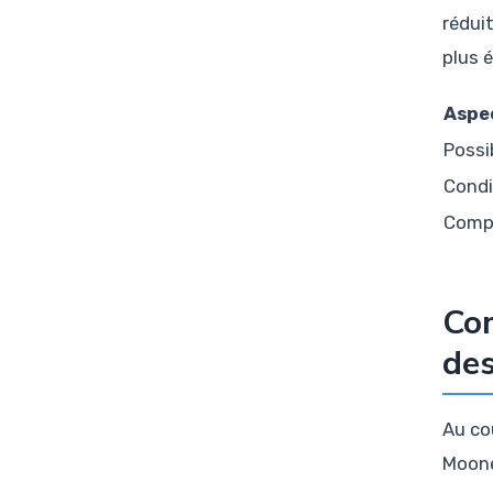
rédui
plus 
Aspe
Possi
Condi
Compl
Com
des
Au co
Moone