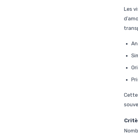
Les v
d’amo
trans
An
Si
Or
Pr
Cette
souve
Critè
Nombr