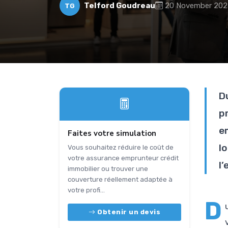
Telford Goudreau
20 November 202
TG
D
p
e
Faites votre simulation
lo
Vous souhaitez réduire le coût de
votre assurance emprunteur crédit
l’
immobilier ou trouver une
couverture réellement adaptée à
votre profi...
D
Obtenir un devis